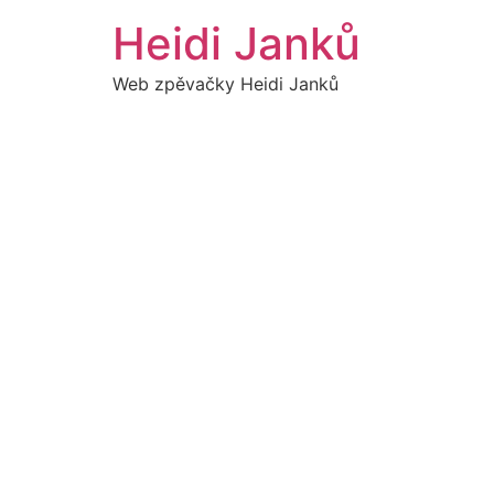
Přejít
Heidi Janků
k
obsahu
Web zpěvačky Heidi Janků