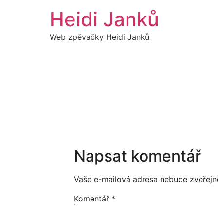
Přejít
Heidi Janků
k
obsahu
Web zpěvačky Heidi Janků
Napsat komentář
Vaše e-mailová adresa nebude zveřejn
Komentář
*