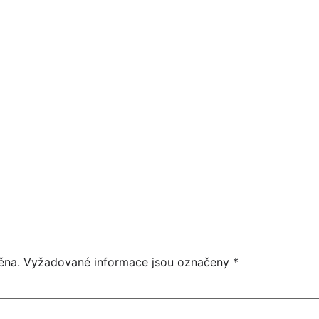
27
KŠANDA - PŘEDSTAVENÍ
21:30
ŘÍJEN
18:00
ěna.
Vyžadované informace jsou označeny
*