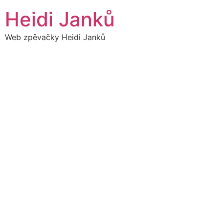
Přejít
Heidi Janků
k
obsahu
Web zpěvačky Heidi Janků
07
16:00
LISTOPAD
15:00
Bohušov
HEIDIBAND