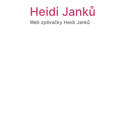
Přejít
Heidi Janků
k
obsahu
Web zpěvačky Heidi Janků
0
ZÁ
1
B
HE