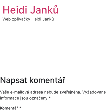
Přejít
Heidi Janků
k
obsahu
Web zpěvačky Heidi Janků
21
HEIDIBAND
19:00
PROSINEC
18:00
Napsat komentář
Vaše e-mailová adresa nebude zveřejněna.
Vyžadované
informace jsou označeny
*
Komentář
*