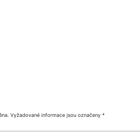
22
HEIDIBAND
18:00
PROSINEC
17:00
ěna.
Vyžadované informace jsou označeny
*