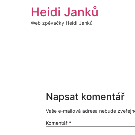
Přejít
Heidi Janků
k
obsahu
Web zpěvačky Heidi Janků
Napsat komentář
Vaše e-mailová adresa nebude zveřejn
Komentář
*