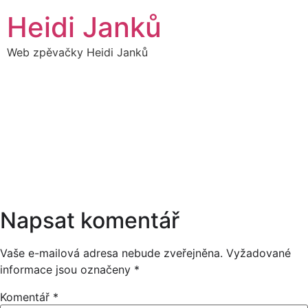
Přejít
Heidi Janků
k
obsahu
Web zpěvačky Heidi Janků
27
HEIDIBAND
22:00
ČERVENEC
22:00
Napsat komentář
Vaše e-mailová adresa nebude zveřejněna.
Vyžadované
informace jsou označeny
*
Komentář
*