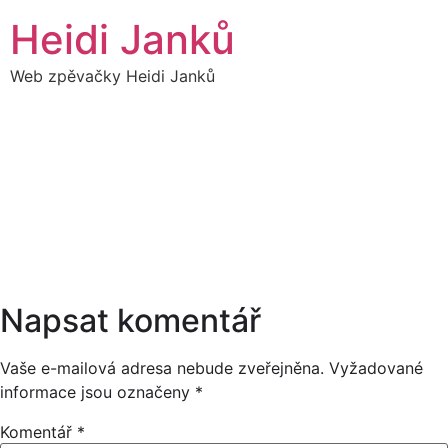
Přejít
Heidi Janků
k
obsahu
Web zpěvačky Heidi Janků
10
HEIDI SÓLO - UZAVŘENÁ
15:00
SPOLEČNOST
ŘÍJEN
14:00
Napsat komentář
Vaše e-mailová adresa nebude zveřejněna.
Vyžadované
informace jsou označeny
*
Komentář
*