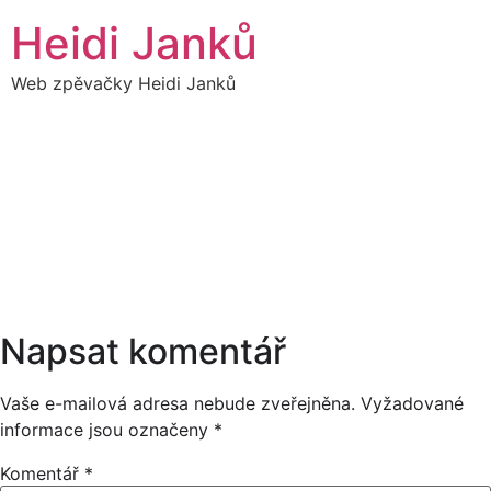
Přejít
Heidi Janků
k
obsahu
Web zpěvačky Heidi Janků
14
HEIDI SÓLO - TURNÉ
21:00
JAKUB SMOLÍK
LISTOPAD
19:00
Napsat komentář
Vaše e-mailová adresa nebude zveřejněna.
Vyžadované
informace jsou označeny
*
Komentář
*