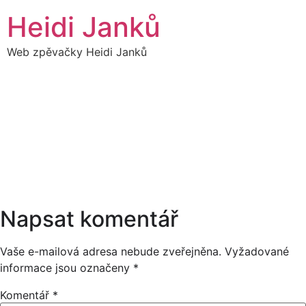
Přejít
Heidi Janků
k
obsahu
Web zpěvačky Heidi Janků
15
HEIDI SÓLO - TURNÉ
21:00
JAKUB SMOLÍK
LISTOPAD
19:00
Napsat komentář
Vaše e-mailová adresa nebude zveřejněna.
Vyžadované
informace jsou označeny
*
Komentář
*