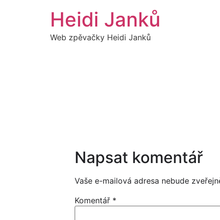
Přejít
Heidi Janků
k
obsahu
Web zpěvačky Heidi Janků
Napsat komentář
Vaše e-mailová adresa nebude zveřejn
Komentář
*