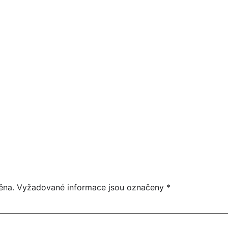
16
HEIDI SÓLO - SRDÍČKOVÝ DEN
15:30
ZÁŘÍ
15:55
ěna.
Vyžadované informace jsou označeny
*