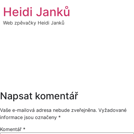
Přejít
Heidi Janků
k
obsahu
Web zpěvačky Heidi Janků
02
HEIDI SÓLO -
18:00
SOUKROMÁ AKCE
ČERVEN
17:00
Napsat komentář
Vaše e-mailová adresa nebude zveřejněna.
Vyžadované
informace jsou označeny
*
Komentář
*