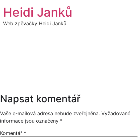
Přejít
Heidi Janků
k
obsahu
Web zpěvačky Heidi Janků
09
HEIDI SÓLO - PLES
20:00
BŘEZEN
19:00
Napsat komentář
Vaše e-mailová adresa nebude zveřejněna.
Vyžadované
informace jsou označeny
*
Komentář
*