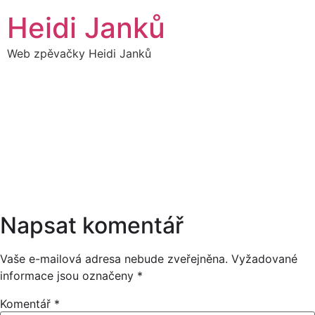
Přejít
Heidi Janků
k
obsahu
Web zpěvačky Heidi Janků
07
HEIDI SÓLO ( OBECNÍ
15:00
SLAVNOSTI)
KVĚTEN
14:00
Napsat komentář
Vaše e-mailová adresa nebude zveřejněna.
Vyžadované
informace jsou označeny
*
Komentář
*