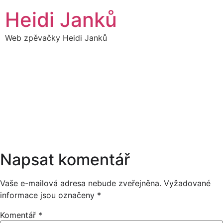
Přejít
Heidi Janků
k
obsahu
Web zpěvačky Heidi Janků
11
HEIDI SÓLO - NKD
16:00
SRPEN
10:00
Napsat komentář
Vaše e-mailová adresa nebude zveřejněna.
Vyžadované
informace jsou označeny
*
Komentář
*