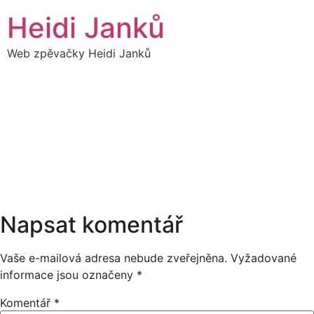
Přejít
Heidi Janků
k
obsahu
Web zpěvačky Heidi Janků
10
HEIDI SÓLO -
15:00
NATÁČENÍ PRO
LISTOPAD
PRAHA TV
14:00
Napsat komentář
Vaše e-mailová adresa nebude zveřejněna.
Vyžadované
informace jsou označeny
*
Komentář
*