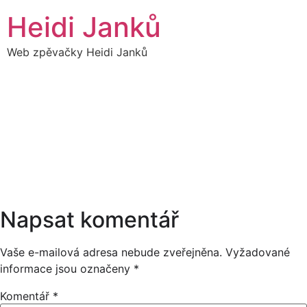
Přejít
Heidi Janků
k
obsahu
Web zpěvačky Heidi Janků
07
HEIDI SÓLO - FIRMEN
23:00
AKCE
KVĚTEN
22:00
Napsat komentář
Vaše e-mailová adresa nebude zveřejněna.
Vyžadované
informace jsou označeny
*
Komentář
*