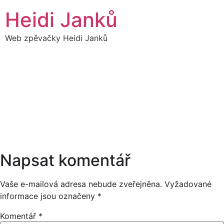
Přejít
Heidi Janků
k
obsahu
Web zpěvačky Heidi Janků
01
HEIDI SÓLO - ADVENT
18:30
PROSINEC
18:00
Napsat komentář
Vaše e-mailová adresa nebude zveřejněna.
Vyžadované
informace jsou označeny
*
Komentář
*