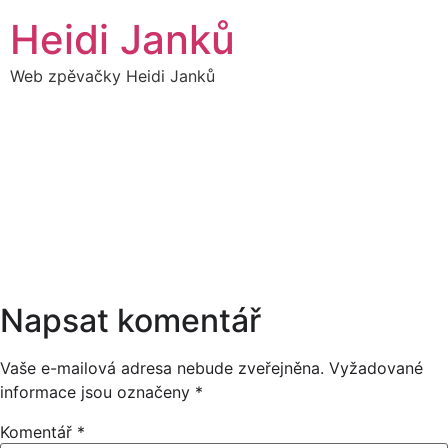
Přejít
Heidi Janků
k
obsahu
Web zpěvačky Heidi Janků
15
HEIDI SÓLO - ADVENT
18:20
PROSINEC
17:30
Napsat komentář
Vaše e-mailová adresa nebude zveřejněna.
Vyžadované
informace jsou označeny
*
Komentář
*