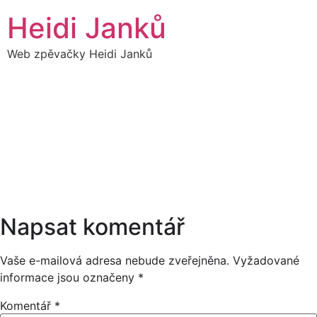
Přejít
Heidi Janků
k
obsahu
Web zpěvačky Heidi Janků
23
HEIDI SÓLO
12:00
DUBEN
10:00
Napsat komentář
Vaše e-mailová adresa nebude zveřejněna.
Vyžadované
informace jsou označeny
*
Komentář
*