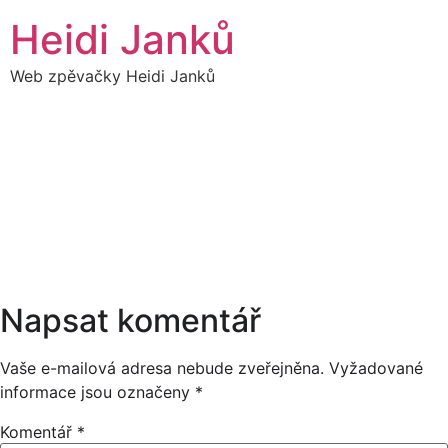
Přejít
Heidi Janků
k
obsahu
Web zpěvačky Heidi Janků
16
HEIDI SÓLO
21:00
PROSINEC
20:00
Napsat komentář
Vaše e-mailová adresa nebude zveřejněna.
Vyžadované
informace jsou označeny
*
Komentář
*