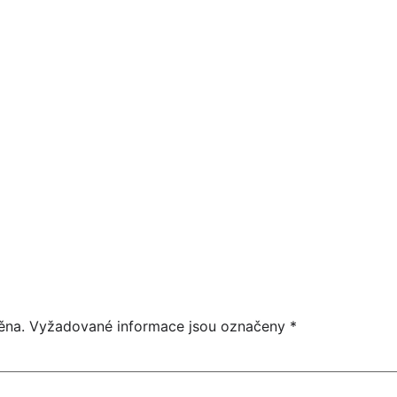
01
HEIDI SÓLO
17:00
KVĚTEN
16:00
ěna.
Vyžadované informace jsou označeny
*