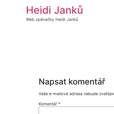
Přejít
Heidi Janků
k
obsahu
Web zpěvačky Heidi Janků
Napsat komentář
Vaše e-mailová adresa nebude zveřejn
Komentář
*