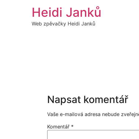
Přejít
Heidi Janků
k
obsahu
Web zpěvačky Heidi Janků
Napsat komentář
Vaše e-mailová adresa nebude zveřejn
Komentář
*