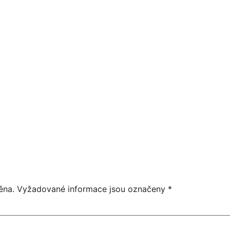
07
HEIDI SÓLO
SRPEN
CELÝ DEN
ěna.
Vyžadované informace jsou označeny
*