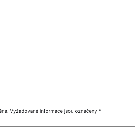
HEIDI - HOST NA KONCERTU JAKUB
21:00
ěna.
Vyžadované informace jsou označeny
*