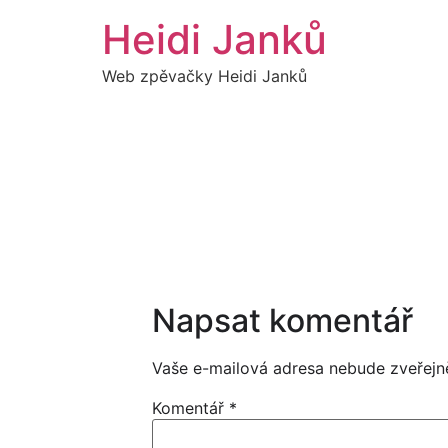
Přejít
Heidi Janků
k
obsahu
Web zpěvačky Heidi Janků
11
LISTOPAD
19:00
Napsat komentář
Vaše e-mailová adresa nebude zveřejn
Komentář
*