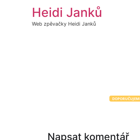
Přejít
Heidi Janků
k
obsahu
Web zpěvačky Heidi Janků
13
PROSINE
19:00
Děčín
DOPORUČUJEM
HEIDI - 
Napsat komentář