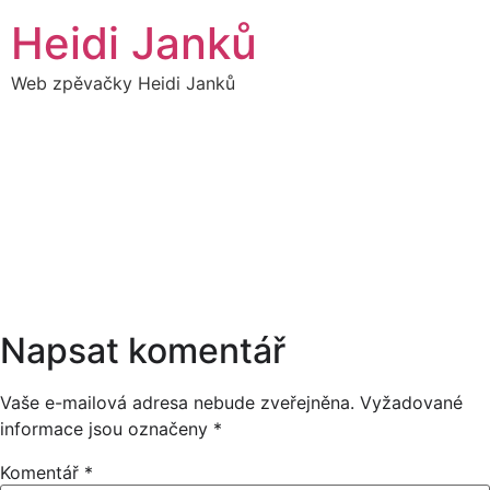
Přejít
Heidi Janků
k
obsahu
Web zpěvačky Heidi Janků
27
HEIDI & HEIDIBAND - V
19:35
JEDNÁNÍ
BŘEZEN
19:35
Napsat komentář
Vaše e-mailová adresa nebude zveřejněna.
Vyžadované
informace jsou označeny
*
Komentář
*