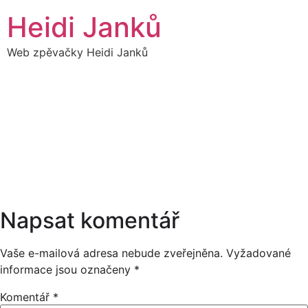
Přejít
Heidi Janků
k
obsahu
Web zpěvačky Heidi Janků
19
HEIDI & HEIDIBAND -
18:00
V JEDNÁNÍ
ČERVENEC
17:00
Napsat komentář
Vaše e-mailová adresa nebude zveřejněna.
Vyžadované
informace jsou označeny
*
Komentář
*