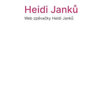
Přejít
Heidi Janků
k
obsahu
Web zpěvačky Heidi Janků