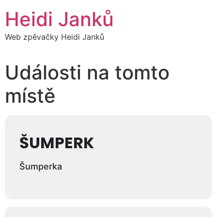
Přejít
Heidi Janků
k
obsahu
Web zpěvačky Heidi Janků
Události na tomto
místě
ŠUMPERK
Šumperka