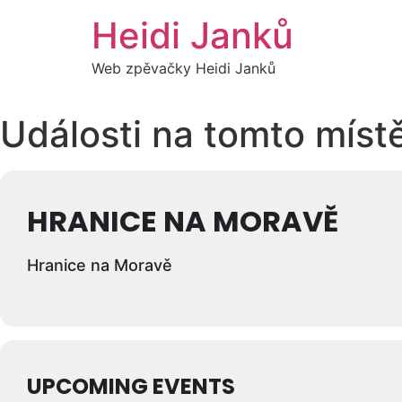
Přejít
Heidi Janků
k
obsahu
Web zpěvačky Heidi Janků
Události na tomto míst
HRANICE NA MORAVĚ
Hranice na Moravě
UPCOMING EVENTS