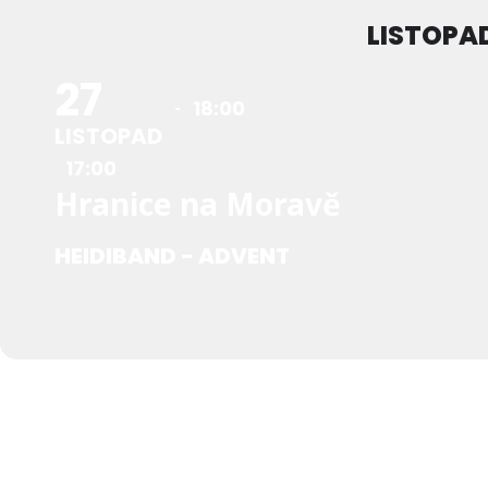
LISTOPA
27
18:00
LISTOPAD
17:00
Hranice na Moravě
HEIDIBAND - ADVENT